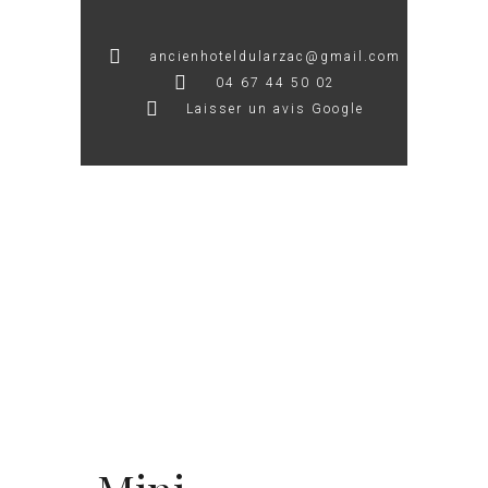
ancienhoteldularzac@gmail.com
04 67 44 50 02
Laisser un avis Google