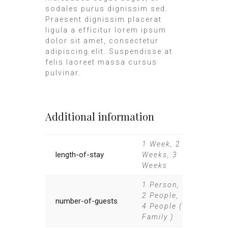
sodales purus dignissim sed.
Praesent dignissim placerat
ligula a efficitur lorem ipsum
dolor sit amet, consectetur
adipiscing elit. Suspendisse at
felis laoreet massa cursus
pulvinar.
Additional information
1 Week, 2
length-of-stay
Weeks, 3
Weeks
1 Person,
2 People,
number-of-guests
4 People (
Family )