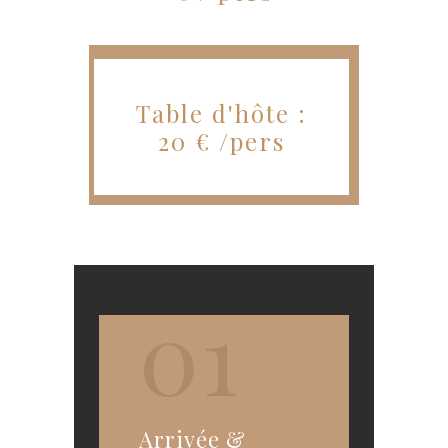
Table d'hôte :
20 € /pers
01
Arrivée &