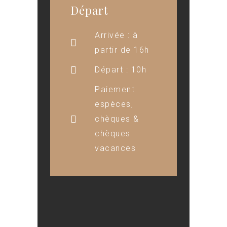
Départ
Arrivée : à
partir de 16h
Départ : 10h
Paiement
espèces,
chèques &
chèques
vacances