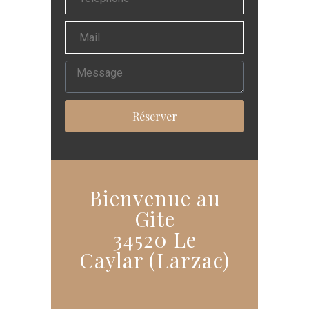
Réserver
Bienvenue au
Gite
34520 Le
Caylar (Larzac)​