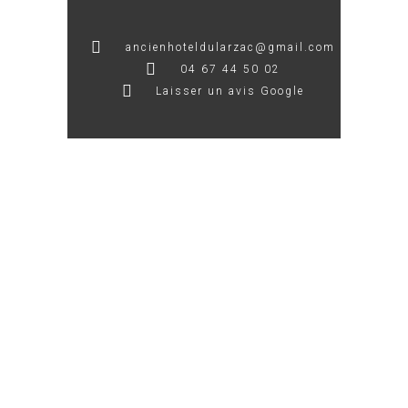
ancienhoteldularzac@gmail.com
04 67 44 50 02
Laisser un avis Google