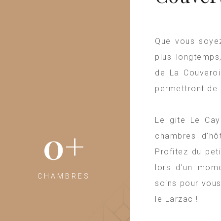
Que vous soye
plus longtemps
de La Couveroi
permettront de 
Le gite Le Ca
0
+
chambres d'hôt
Profitez du pet
lors d’un mome
CHAMBRES
soins pour vous
le
Larzac
!