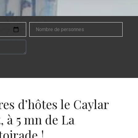
s d’hôtes le Caylar
, à 5 mn de La
oirade !