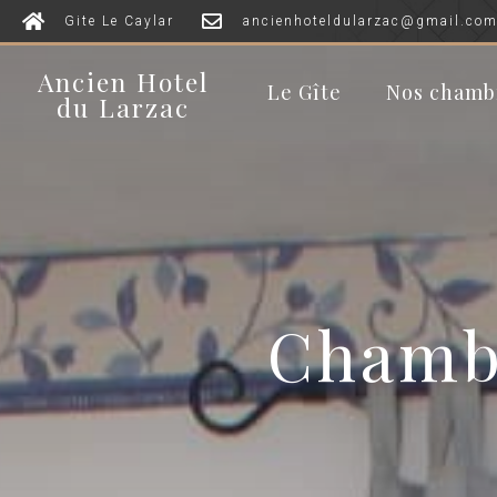
Gite Le Caylar
ancienhoteldularzac@gmail.co
Ancien Hotel
Le Gîte
Nos chamb
du Larzac
Chambr