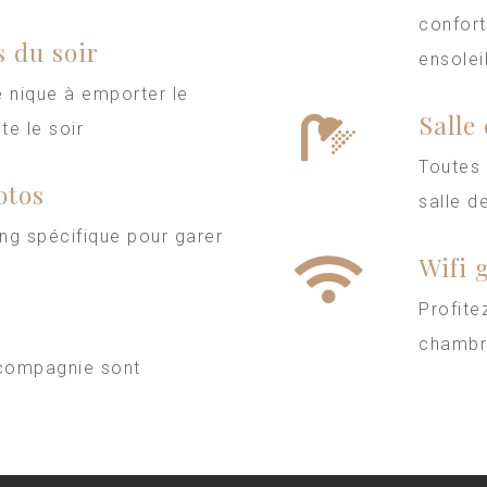
confort
 du soir
ensolei
 nique à emporter le
Salle
te le soir
Toutes
otos
salle d
ng spécifique pour garer
Wifi 
Profite
chambr
 compagnie sont