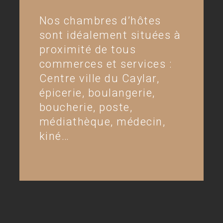
Nos chambres d’hôtes
sont idéalement situées à
proximité de tous
commerces et services :
Centre ville du Caylar,
épicerie, boulangerie,
boucherie, poste,
médiathèque, médecin,
kiné…