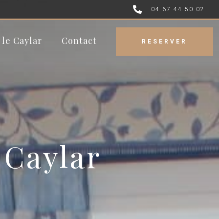
04 67 44 50 02
r le Caylar
Contact
RESERVER
 Caylar