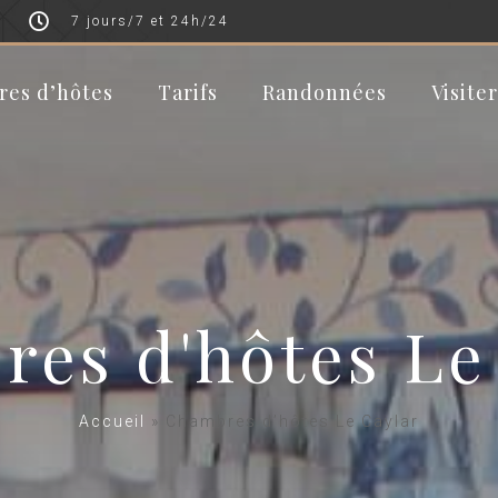
m
7 jours/7 et 24h/24
res d’hôtes
Tarifs
Randonnées
Visite
es d'hôtes Le
Accueil
»
Chambres d’hôtes Le Caylar