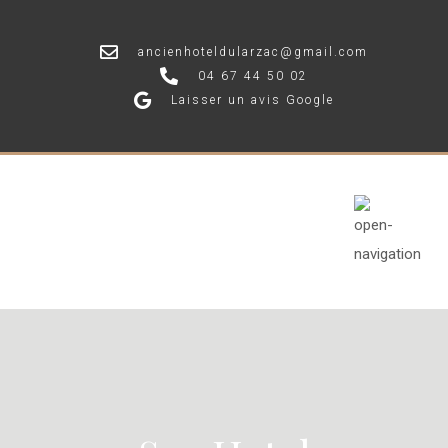
ancienhoteldularzac@gmail.com
04 67 44 50 02
Laisser un avis Google
Ancien Hotel
du Larzac