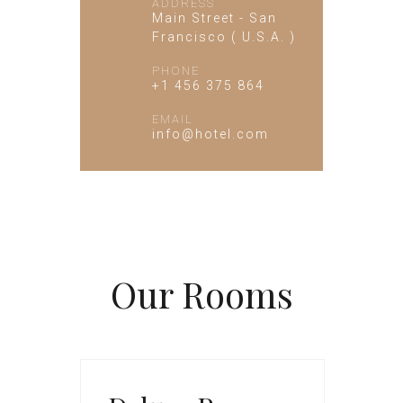
ADDRESS
Main Street - San
Francisco ( U.S.A. )
PHONE
+1 456 375 864
EMAIL
info@hotel.com
Our
Rooms